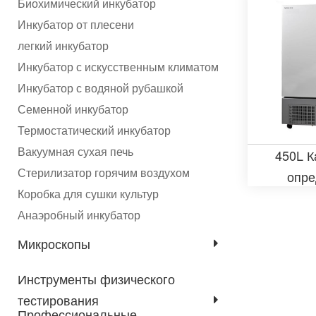
Биохимический инкубатор
усто
Инкубатор от плесени
легкий инкубатор
Инкубатор с искусственным климатом
Инкубатор с водяной рубашкой
Семенной инкубатор
Термостатический инкубатор
Вакуумная сухая печь
450L К
Стерилизатор горячим воздухом
опре
Коробка для сушки культур
стаб
Анаэробный инкубатор
лекар
ср
Микроскопы
Инструменты физического
тестирования
Профессиональные