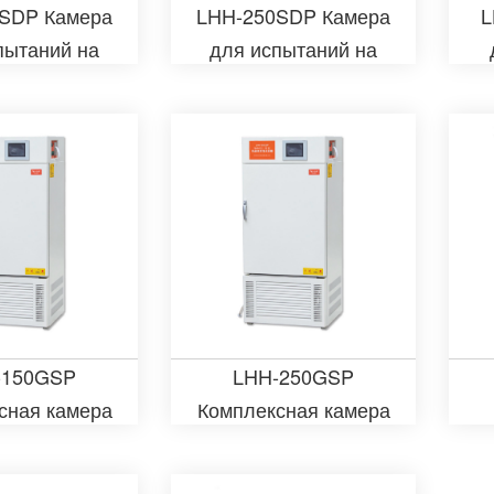
SDP Камера
LHH-250SDP Камера
L
пытаний на
для испытаний на
ильность
стабильность
ственных
лекарственных
едств
средств
-150GSP
LHH-250GSP
сная камера
Комплексная камера
ределения
для определения
ственной
стабильности