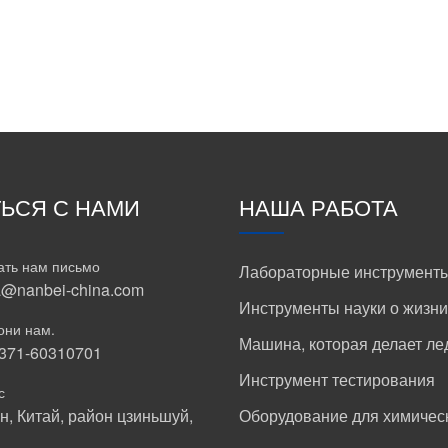
ТЬСЯ С НАМИ
НАША РАБОТА
ать нам письмо
Лабораторные инструмент
a@nanbei-china.com
Инструменты науки о жизни
они нам.
Машина, которая делает ле
-371-60310701
Инструмент тестирования
с
н, Китай, район цзиньшуй,
Оборудование для химичес