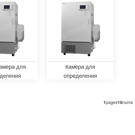
йчивости
лекарственного
средства
амера для
Камера для
деления
определения
ильности
стабильности
ственного
лекарственного
едства
препарата 750L
1
pages
10
nums