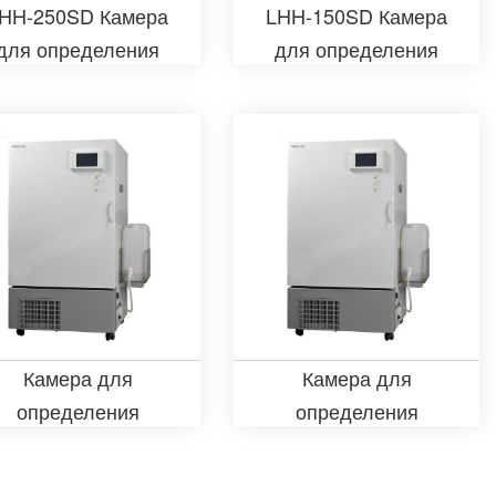
HH-250SD Камера
LHH-150SD Камера
для определения
для определения
стабильности
стабильности
лекарственного
лекарственного
средства
средства
Камера для
Камера для
определения
определения
стабильности
стабильности
лекарственного
лекарственного