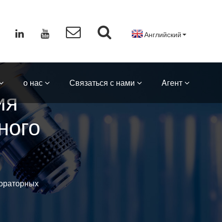
Английский
о нас
Связаться с нами
Aгент
ия
ного
ораторных