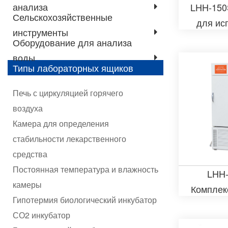
анализа
LHH-150
Сельскохозяйственные
для ис
инструменты
стаб
Оборудование для анализа
лекар
воды
Типы лабораторных ящиков
ср
Печь с циркуляцией горячего
воздуха
Камера для определения
стабильности лекарственного
средства
Постоянная температура и влажность
LHH
камеры
Комплек
Гипотермия биологический инкубатор
для оп
СО2 инкубатор
лекар