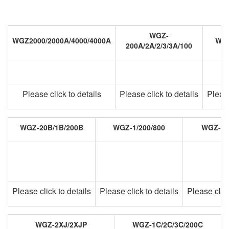
WGZ-
WGZ2000/2000A/4000/4000A
WGZ
200A/2A/2/3/3A/100
Please click to details
Please click to details
Please
WGZ-20B/1B/200B
WGZ-1/200/800
WGZ-2P
Please click to details
Please click to details
Please click
WGZ-2XJ/2XJP
WGZ-1C/2C/3C/200C